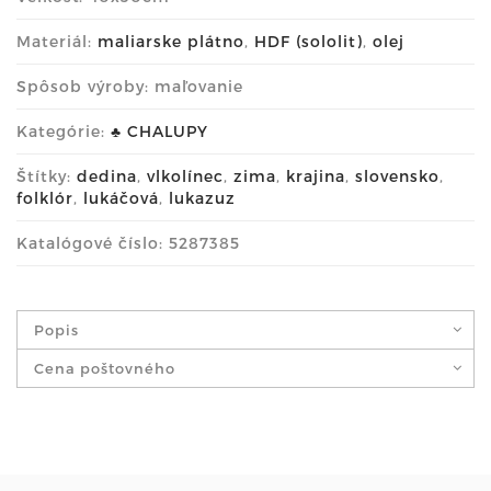
Materiál:
maliarske plátno
,
HDF (sololit)
,
olej
Spôsob výroby: maľovanie
Kategórie:
♣ CHALUPY
Štítky:
dedina
,
vlkolínec
,
zima
,
krajina
,
slovensko
,
folklór
,
lukáčová
,
lukazuz
Katalógové číslo: 5287385
Popis
Cena poštovného