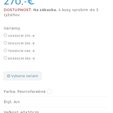
270,-€
DOSTUPNOSŤ:
Na zákazku.
4 kusy vyrobím do 3
týždňov.
Varianty
40X30CM
270,-€
50X40CM
350,-€
70X50CM
450,-€
80X60CM
550,-€
Vyberte variant
Farba:
Pestrofarebná
Štýl: Art
Veľkosť: 40x30cm