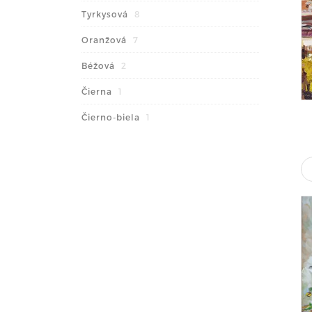
Tyrkysová
8
Oranžová
7
Béžová
2
Čierna
1
Čierno-biela
1