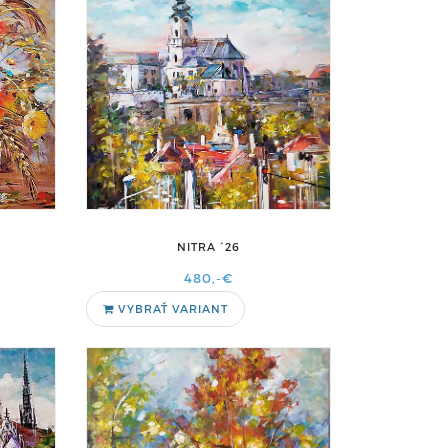
NITRA ´26
480,-€
VYBRAŤ VARIANT