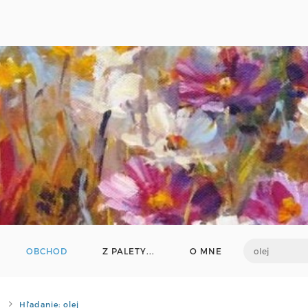
OBCHOD
Z PALETY...
O MNE
Hľadanie: olej