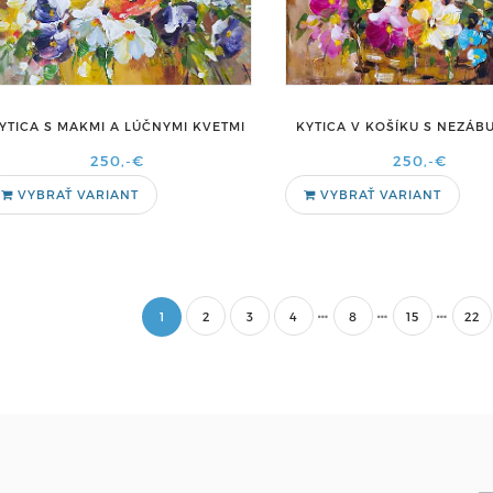
YTICA S MAKMI A LÚČNYMI KVETMI
KYTICA V KOŠÍKU S NEZÁB
250,-€
250,-€
VYBRAŤ VARIANT
VYBRAŤ VARIANT
1
2
3
4
8
15
22