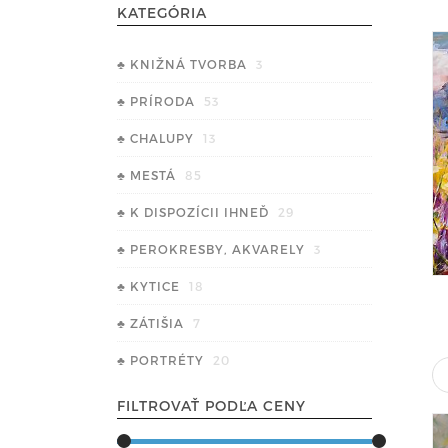
KATEGÓRIA
♣ KNIŽNÁ TVORBA
3
♣ PRÍRODA
53
♣ CHALUPY
13
♣ MESTÁ
85
♣ K DISPOZÍCII IHNEĎ
29
♣ PEROKRESBY, AKVARELY
3
♣ KYTICE
18
♣ ZÁTIŠIA
7
♣ PORTRÉTY
20
FILTROVAŤ PODĽA CENY