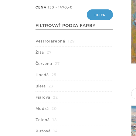
CENA
150 - 1470
,-€
FILTROVAŤ PODĽA FARBY
Pestrofarebná
129
Žltá
27
Červená
27
Hnedá
25
Biela
23
Fialová
22
Modrá
20
Zelená
18
Ružová
14