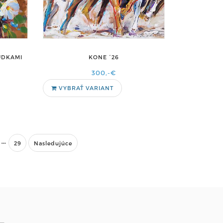
UDKAMI
KONE ´26
300,-€
VYBRAŤ VARIANT
29
Nasledujúce