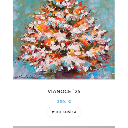
VIANOCE ´25
250,-€
DO KOŠÍKA