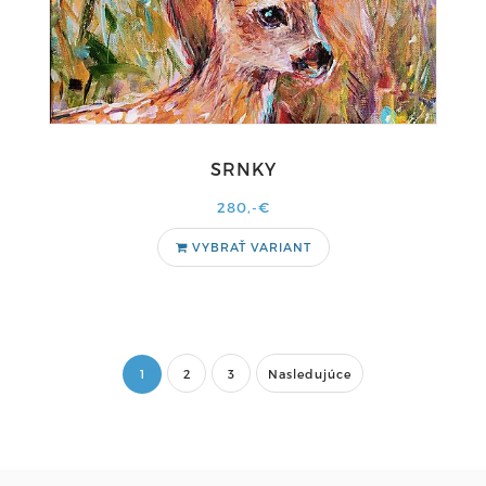
SRNKY
280,-€
VYBRAŤ VARIANT
1
2
3
Nasledujúce