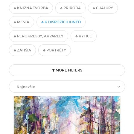
♣ KNIŽNÁ TVORBA
♣ PRÍRODA
♣ CHALUPY
♣ MESTÁ
♣ K DISPOZÍCII IHNEĎ
♣ PEROKRESBY, AKVARELY
♣ KYTICE
♣ ZÁTIŠIA
♣ PORTRÉTY
MORE FILTERS
Najnovšie