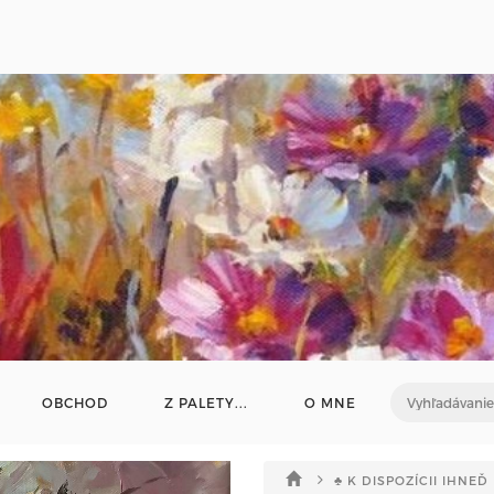
OBCHOD
Z PALETY...
O MNE
♣ K DISPOZÍCII IHNEĎ