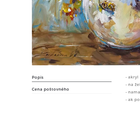
• akry
Popis
• na ž
Cena poštovného
• nama
• ak p