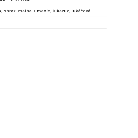
a
,
obraz
,
maľba
,
umenie
,
lukazuz
,
lukáčová