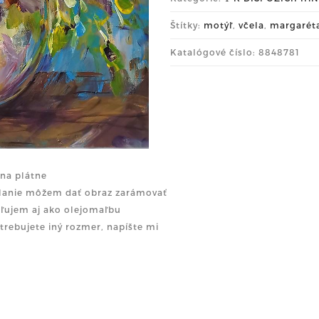
Štítky:
motýľ
,
včela
,
margarét
Katalógové číslo: 8848781
l na plátne
elanie môžem dať obraz zarámovať
ľujem aj ako olejomaľbu
otrebujete iný rozmer, napíšte mi