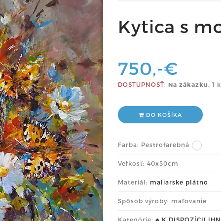
Kytica s m
750,-€
DOSTUPNOSŤ:
Na zákazku.
1 k
DO KOŠÍKA
Farba:
Pestrofarebná
Veľkosť: 40x50cm
Materiál:
maliarske plátno
Spôsob výroby: maľovanie
Kategórie:
♣ K DISPOZÍCII IH