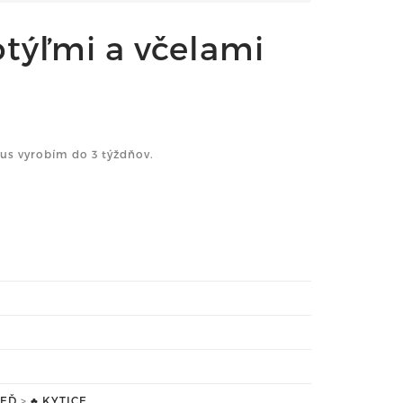
otýľmi a včelami
us vyrobím do 3 týždňov.
NEĎ
>
♣ KYTICE