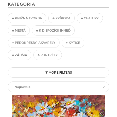
KATEGÓRIA
♣ KNIŽNÁ TVORBA
♣ PRÍRODA
♣ CHALUPY
♣ MESTÁ
♣ K DISPOZÍCII IHNEĎ
♣ PEROKRESBY, AKVARELY
♣ KYTICE
♣ ZÁTIŠIA
♣ PORTRÉTY
MORE FILTERS
Najnovšie