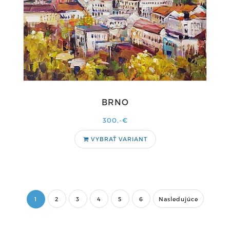
BRNO
300,-€
VYBRAŤ VARIANT
1
2
3
4
5
6
Nasledujúce