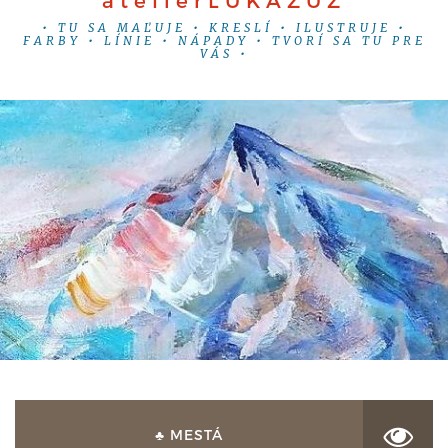
ateliérLUKAZUZ
• TU SA MAĽUJE • KRESLÍ • ILUSTRUJE •
FARBY • LÍNIE • NÁPADY • TVORÍ SA TU PRE
VÁS •
♣ MESTÁ