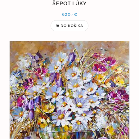
ŠEPOT LÚKY
620,-€
DO KOŠÍKA