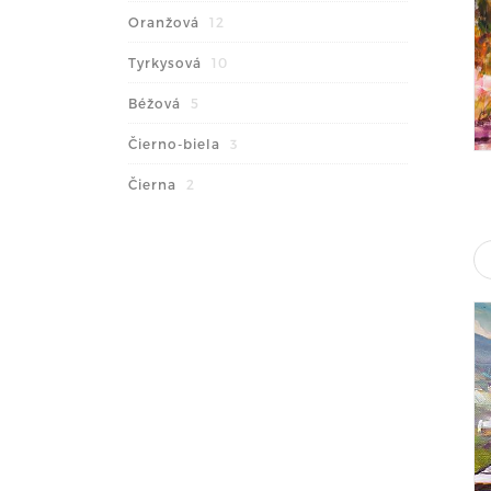
Oranžová
12
Tyrkysová
10
Béžová
5
Čierno-biela
3
Čierna
2