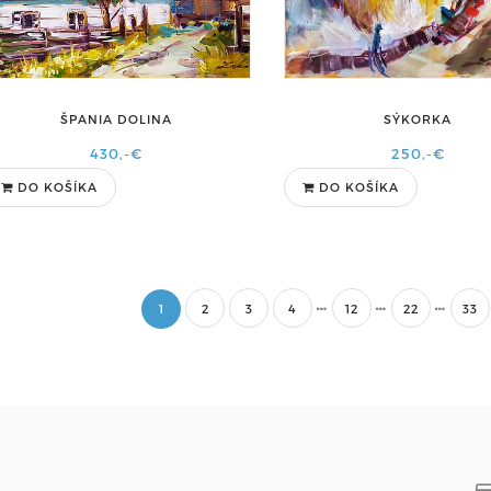
ŠPANIA DOLINA
SÝKORKA
430,-€
250,-€
DO KOŠÍKA
DO KOŠÍKA
1
2
3
4
12
22
33