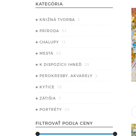
KATEGÓRIA
♣ KNIŽNÁ TVORBA
3
♣ PRÍRODA
53
♣ CHALUPY
13
♣ MESTÁ
85
♣ K DISPOZÍCII IHNEĎ
29
♣ PEROKRESBY, AKVARELY
3
♣ KYTICE
18
♣ ZÁTIŠIA
7
♣ PORTRÉTY
20
FILTROVAŤ PODĽA CENY