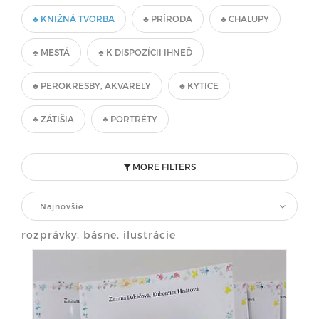
♣ KNIŽNÁ TVORBA
♣ PRÍRODA
♣ CHALUPY
♣ MESTÁ
♣ K DISPOZÍCII IHNEĎ
♣ PEROKRESBY, AKVARELY
♣ KYTICE
♣ ZÁTIŠIA
♣ PORTRÉTY
MORE FILTERS
Najnovšie
rozprávky, básne, ilustrácie