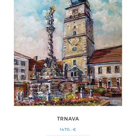
TRNAVA
1470,-€