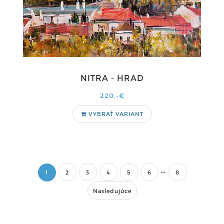
NITRA - HRAD
220,-€
VYBRAŤ VARIANT
1
2
3
4
5
6
8
Nasledujúce