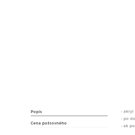
• akry
Popis
• po 
Cena poštovného
• ak p