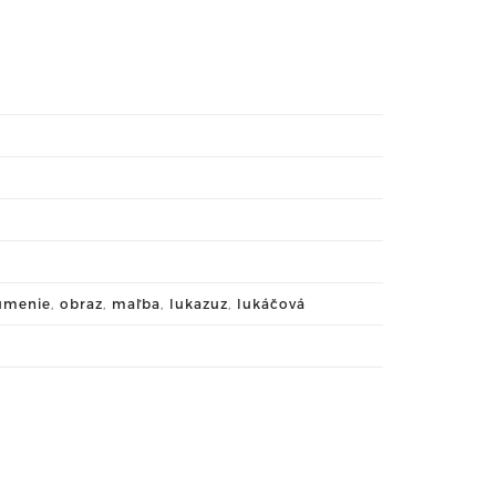
umenie
,
obraz
,
maľba
,
lukazuz
,
lukáčová