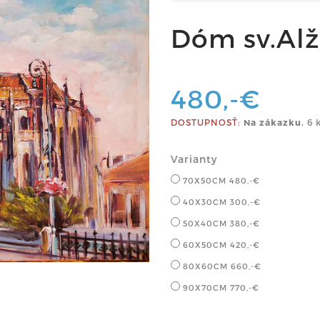
Dóm sv.Alž
480,-€
DOSTUPNOSŤ:
Na zákazku.
6 
Varianty
70X50CM
480,-€
40X30CM
300,-€
50X40CM
380,-€
60X50CM
420,-€
80X60CM
660,-€
90X70CM
770,-€