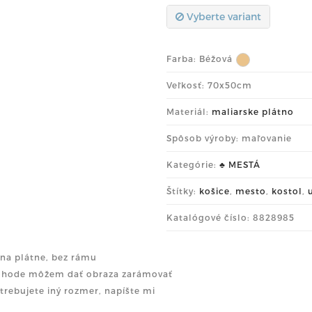
Vyberte variant
Farba:
Béžová
Veľkosť: 70x50cm
Materiál:
maliarske plátno
Spôsob výroby: maľovanie
Kategórie:
♣ MESTÁ
Štítky:
košice
,
mesto
,
kostol
,
Katalógové číslo: 8828985
l na plátne, bez rámu
dohode môžem dať obraza zarámovať
otrebujete iný rozmer, napíšte mi