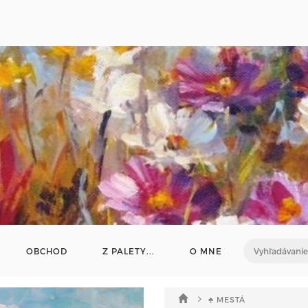
OBCHOD
Z PALETY...
O MNE
♣ MESTÁ