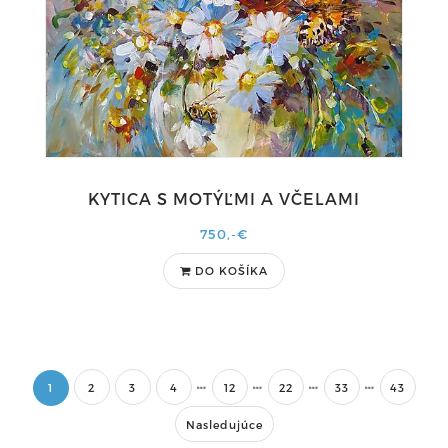
KYTICA S MOTÝĽMI A VČELAMI
750,-€
DO KOŠÍKA
1
2
3
4
12
22
33
43
Nasledujúce