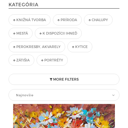
KATEGÓRIA
♣ KNIŽNÁ TVORBA
♣ PRÍRODA
♣ CHALUPY
♣ MESTÁ
♣ K DISPOZÍCII IHNEĎ
♣ PEROKRESBY, AKVARELY
♣ KYTICE
♣ ZÁTIŠIA
♣ PORTRÉTY
MORE FILTERS
Najnovšie