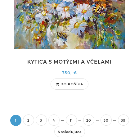
KYTICA S MOTÝĽMI A VČELAMI
750,-€
DO KOŠÍKA
1
2
3
4
11
20
30
39
Nasledujúce