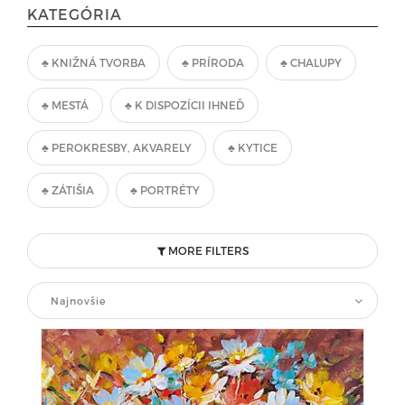
KATEGÓRIA
♣ KNIŽNÁ TVORBA
♣ PRÍRODA
♣ CHALUPY
♣ MESTÁ
♣ K DISPOZÍCII IHNEĎ
♣ PEROKRESBY, AKVARELY
♣ KYTICE
♣ ZÁTIŠIA
♣ PORTRÉTY
MORE FILTERS
Najnovšie