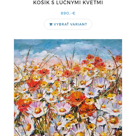
KOŠÍK S LÚČNYMI KVETMI
890,-€
VYBRAŤ VARIANT