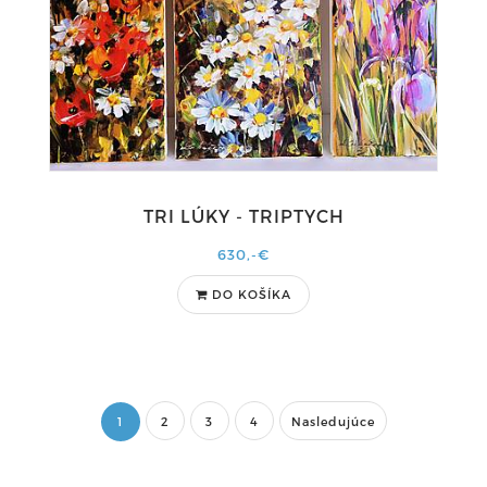
TRI LÚKY - TRIPTYCH
630,-€
DO KOŠÍKA
1
2
3
4
Nasledujúce