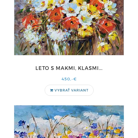
LETO S MAKMI, KLASMI...
450,-€
VYBRAŤ VARIANT