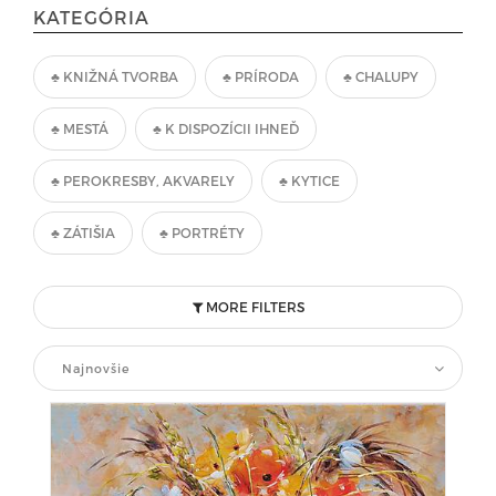
KATEGÓRIA
♣ KNIŽNÁ TVORBA
♣ PRÍRODA
♣ CHALUPY
♣ MESTÁ
♣ K DISPOZÍCII IHNEĎ
♣ PEROKRESBY, AKVARELY
♣ KYTICE
♣ ZÁTIŠIA
♣ PORTRÉTY
MORE FILTERS
Najnovšie