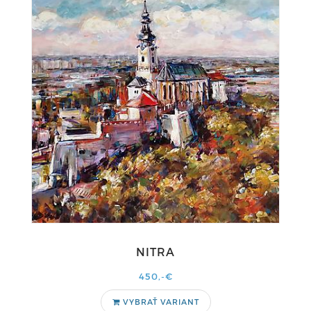
NITRA
450,-€
VYBRAŤ VARIANT