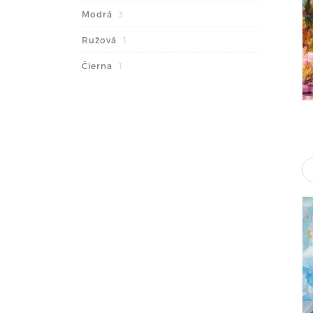
Modrá
3
Ružová
1
Čierna
1