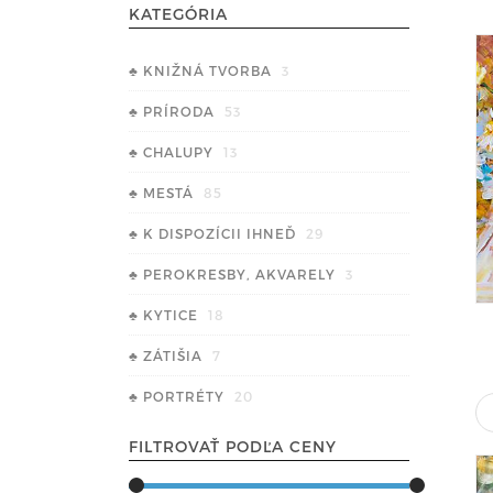
KATEGÓRIA
♣ KNIŽNÁ TVORBA
3
♣ PRÍRODA
53
♣ CHALUPY
13
♣ MESTÁ
85
♣ K DISPOZÍCII IHNEĎ
29
♣ PEROKRESBY, AKVARELY
3
♣ KYTICE
18
♣ ZÁTIŠIA
7
♣ PORTRÉTY
20
FILTROVAŤ PODĽA CENY