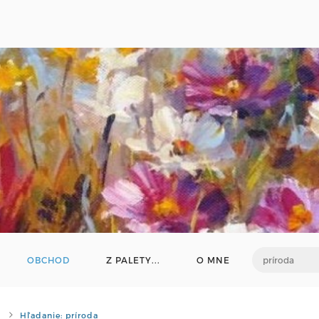
OBCHOD
Z PALETY...
O MNE
Hľadanie: príroda