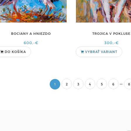
BOCIANY A HNIEZDO
TROJICA V POKLUSE
600,-€
300,-€
DO KOŠÍKA
VYBRAŤ VARIANT
1
2
3
4
5
6
8