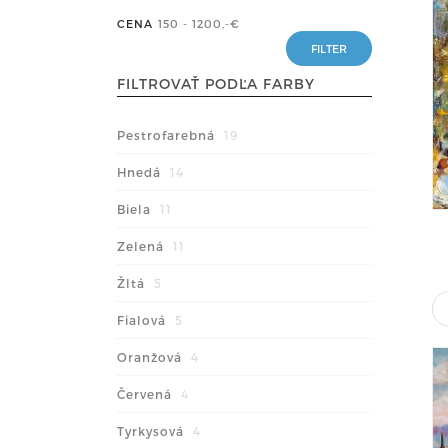
CENA
150 - 1200
,-€
FILTROVAŤ PODĽA FARBY
Pestrofarebná
19
Hnedá
14
Biela
11
Zelená
11
Žltá
5
Fialová
5
Oranžová
4
Červená
4
Tyrkysová
4