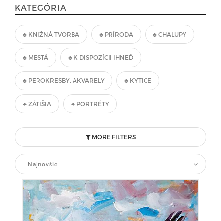
KATEGÓRIA
♣ KNIŽNÁ TVORBA
♣ PRÍRODA
♣ CHALUPY
♣ MESTÁ
♣ K DISPOZÍCII IHNEĎ
♣ PEROKRESBY, AKVARELY
♣ KYTICE
♣ ZÁTIŠIA
♣ PORTRÉTY
MORE FILTERS
Najnovšie